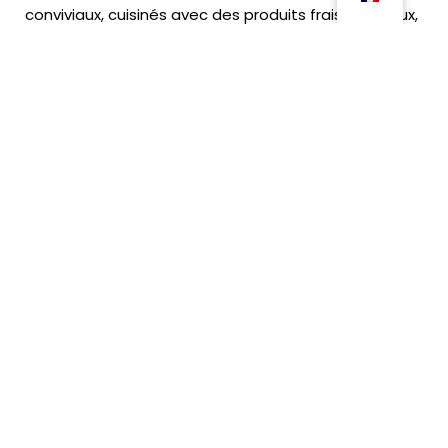
conviviaux, cuisinés avec des produits frais et locaux,
pour prolonger les échanges dans une ambiance
détendue. Tous les repas peuvent être adaptés
selon vos contraintes horaires ou alimentaires.
Contactez-nous pour recevoir une offre
personnalisée selon la taille de votre groupe.